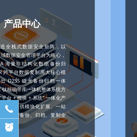
产品中心
打造全栈式数据安全矩阵，以
S 全域数据安全管理平台为核心，
2FA 海量非结构化数据备份归
DR 跨平台数据复制两大核心模
出 D2SS 磁光备份归档一体
TC 钛核磁带库一体机整体系统方
“平台 + 模块 + 系统” 一体化产
为企业提供模块化扩展、一站
끅
实现数据备份、归档、复制全
管控。
뀥