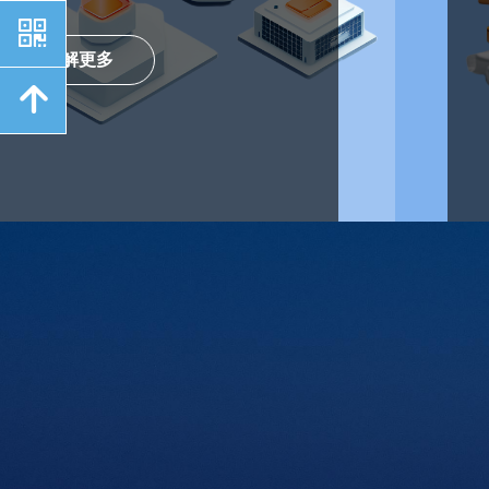
낃
了解更多
녕